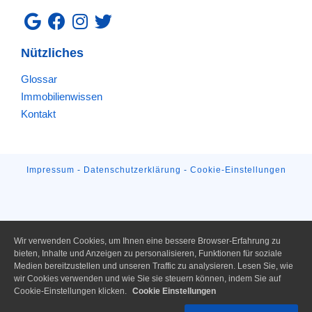
Nützliches
Glossar
Immobilienwissen
Kontakt
Impressum
-
Datenschutzerklärung
-
Cookie-Einstellungen
Wir verwenden Cookies, um Ihnen eine bessere Browser-Erfahrung zu
bieten, Inhalte und Anzeigen zu personalisieren, Funktionen für soziale
Medien bereitzustellen und unseren Traffic zu analysieren. Lesen Sie, wie
wir Cookies verwenden und wie Sie sie steuern können, indem Sie auf
Cookie-Einstellungen klicken.
Cookie Einstellungen