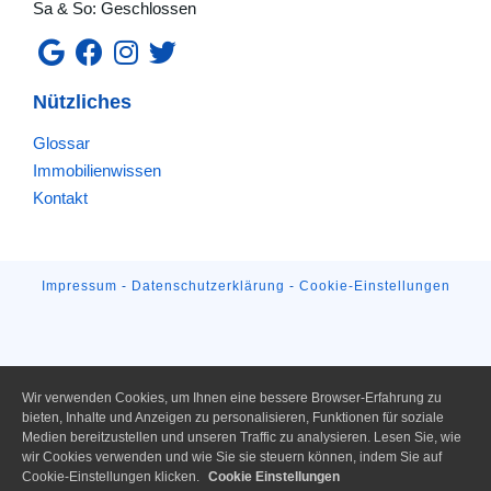
Sa & So: Geschlossen
Nützliches
Glossar
Immobilienwissen
Kontakt
Impressum
-
Datenschutzerklärung
-
Cookie-Einstellungen
Wir verwenden Cookies, um Ihnen eine bessere Browser-Erfahrung zu
bieten, Inhalte und Anzeigen zu personalisieren, Funktionen für soziale
Medien bereitzustellen und unseren Traffic zu analysieren. Lesen Sie, wie
wir Cookies verwenden und wie Sie sie steuern können, indem Sie auf
Cookie-Einstellungen klicken.
Cookie Einstellungen