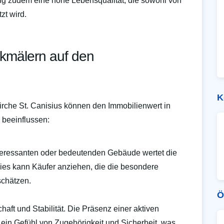
ng zudem eine hohe Lebensqualität, die sowohl von
zt wird.
nkmälern auf den
K
Kirche St. Canisius können den Immobilienwert in
 beeinflussen:
nteressanten oder bedeutenden Gebäude wertet die
Dies kann Käufer anziehen, die die besondere
schätzen.
Ö
aft und Stabilität. Die Präsenz einer aktiven
 ein Gefühl von Zugehörigkeit und Sicherheit, was